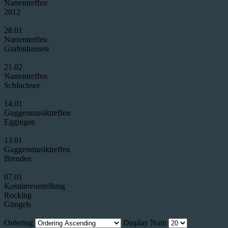
Narrentreffen
2012
28.01
Narrentreffen
Grafenhausen
21.02
Narrentreffen
Schluchsee
14.01
Guggenmusiktreffen
Eggingen
13.01
Guggenmusiktreffen
Brenden
07.01
Kostümvorstellung
Rocking
Güngels
Ordering
Display Num