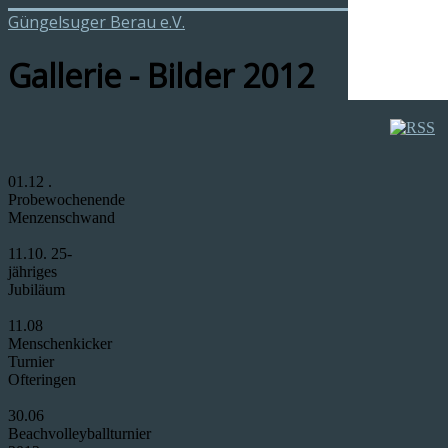
Güngelsuger Berau e.V.
Gallerie - Bilder 2012
01.12 .
Probewochenende
Menzenschwand
11.10. 25-
jähriges
Jubiläum
11.08
Menschenkicker
Turnier
Ofteringen
30.06
Beachvolleyballturnier